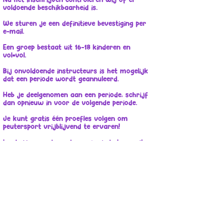
voldoende beschikbaarheid is.
We sturen je een definitieve bevestiging per
e-mail.
Een groep bestaat uit 16-18 kinderen en
vol=vol.
Bij onvoldoende instructeurs is het mogelijk
dat een periode wordt geannuleerd.
Heb je deelgenomen aan een periode, schrijf
dan opnieuw in voor de volgende periode.
Je kunt gratis één proefles volgen om
peutersport vrijblijvend te ervaren!
Inschrijven gedurende een periode kan, mits
er nog plaatsen beschikbaar zijn.
Bij ziekte van de instructeurs kan het
voorkomen dat we een les moeten
verplaatsen.
Bij onvoldoende aanmeldingen kan het
voorkomen dat we twee groepen
samenvoegen.